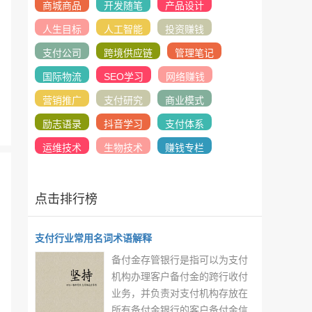
商城商品
开发随笔
产品设计
人生目标
人工智能
投资赚钱
支付公司
跨境供应链
管理笔记
国际物流
SEO学习
网络赚钱
营销推广
支付研究
商业模式
励志语录
抖音学习
支付体系
运维技术
生物技术
赚钱专栏
点击排行榜
支付行业常用名词术语解释
备付金存管银行是指可以为支付
机构办理客户备付金的跨行收付
业务，并负责对支付机构存放在
所有备付金银行的客户备付金信