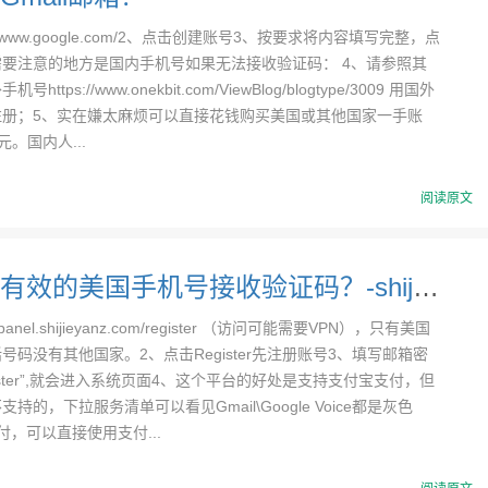
://www.google.com/2、点击创建账号3、按要求将内容填写完整，点
要注意的地方是国内手机号如果无法接收验证码： 4、请参照其
ttps://www.onekbit.com/ViewBlog/blogtype/3009 用国外
注册；5、实在嫌太麻烦可以直接花钱购买美国或其他国家一手账
元。国内人...
阅读原文
如何申请有效的美国手机号接收验证码？-shijieyanz sms (一)
/panel.shijieyanz.com/register （访问可能需要VPN），只有美国
号码没有其他国家。2、点击Register先注册账号3、填写邮箱密
ister”,就会进入系统页面4、这个平台的好处是支持支付宝支付，但
持的，下拉服务清单可以看见Gmail\Google Voice都是灰色
付，可以直接使用支付...