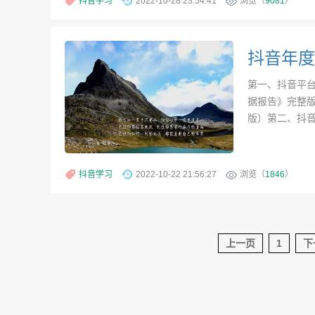
抖音学习
2022-10-28 23:54:41
浏览（
9081
）
抖音年度
第一、抖音平台
据报告》完整版
版）第二、抖音
抖音学习
2022-10-22 21:56:27
浏览（
1846
）
上一页
1
下