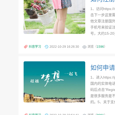
1、访问https
击下一步这里需
他文章注册国外手机号h
手机号来验证
号，大约15-20
抖音学习
2022-10-29 16:26:30
浏览（
1596
）
1、进入https:/
国内的实体电话
码后点击“Reg
是很多服务是不支
的。5、关于支