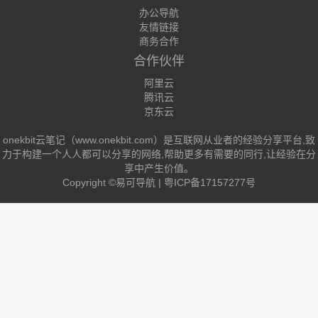
办公导航
友情链接
商务合作
合作伙伴
阿里云
腾讯云
京东云
onekbit云笔记（www.onekbit.com）是互联网从业者的经验分享平台,致
力于构建一个人人都可以分享的网络,帮助更多有需要的同行,让经验在分
享中产生价值。
Copyright ©
易可导航
|
粤ICP备17157277号