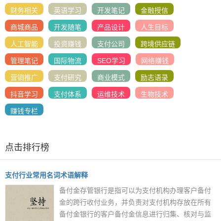
财务相关
英语学习
开发笔记
金融授信
商城商品
开发随笔
产品设计
人生目标
人工智能
投资赚钱
支付公司
跨境供应链
管理笔记
国际物流
SEO学习
网络赚钱
营销推广
支付研究
商业模式
励志语录
抖音学习
支付体系
运维技术
生物技术
赚钱专栏
点击排行榜
支付行业常用名词术语解释
备付金存管银行是指可以为支付机构办理客户备付
金的跨行收付业务，并负责对支付机构存放在所有
备付金银行的客户备付金信息进行归集、核对与监