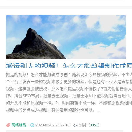
搬运别人的视频！怎么才能剪辑制作成
搬运的视频！怎么才能剪辑成原创？随着现如今短视频的兴起，不少
个平台上发表一些短视频来吸引更多的粉丝，但是也有不少人是直接
视频，这样就会被侵权，那么怎么搬运视频不侵权了?首先悄悄告诉
阵、抖音SEO布局，批量去重视频，批量无水印下载视频就需要用:1
的开头不能和原视频一样。2、时间剪辑不能一样，不能和原视频相同
视频中的亮点成为视频，剪掉没用的部分也可以。...
网络赚钱
2023-02-09 23:27:10
浏览（
3351
）