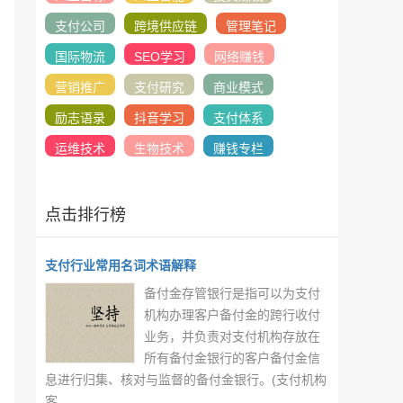
支付公司
跨境供应链
管理笔记
国际物流
SEO学习
网络赚钱
营销推广
支付研究
商业模式
励志语录
抖音学习
支付体系
运维技术
生物技术
赚钱专栏
点击排行榜
支付行业常用名词术语解释
备付金存管银行是指可以为支付
机构办理客户备付金的跨行收付
业务，并负责对支付机构存放在
所有备付金银行的客户备付金信
息进行归集、核对与监督的备付金银行。(支付机构
客