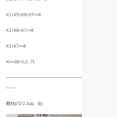
X1+X5+X6+X7>=6
X1+X6+X7>=8
X1+X7>=8
Xi>=0(i=1,2...7)
~~~~~~~~~~~~~~~~~~~~~~~~~~~~~~~~~~~~~~~~~~~~~~~
~~~~
教材p72-2.1(a)、(b)