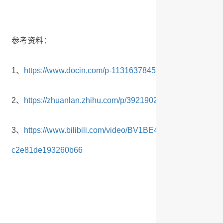
参考资料：
1、
https://www.docin.com/p-1131637845.html
2、
https://zhuanlan.zhihu.com/p/392190204
3、
https://www.bilibili.com/video/BV1BE411L7Df/?spm_
c2e81de193260b66