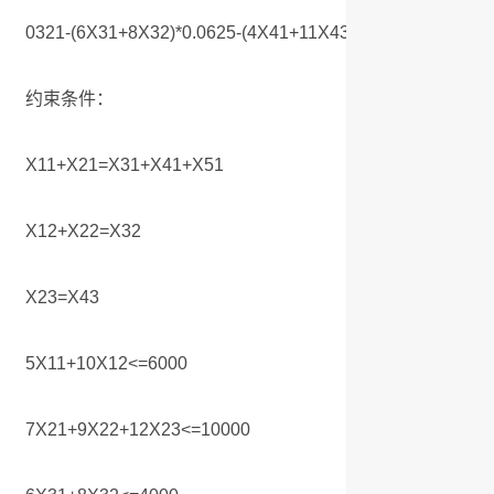
0321-(6X31+8X32)*0.0625-(4X41+11X43)*0.1119-7X51*0.0
约束条件：
X11+X21=X31+X41+X51
X12+X22=X32
X23=X43
5X11+10X12<=6000
7X21+9X22+12X23<=10000