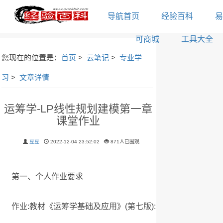
导航首页
经验百科
易
可商城
工具大全
您现在的位置是：
首页
>
云笔记
>
专业学
习
>
文章详情
运筹学-LP线性规划建模第一章
课堂作业
豆豆
2022-12-04 23:52:02
871人已围观
第一、个人作业要求
作业:教材《运筹学基础及应用》(第七版):p43-1.1-(a)、(b)，