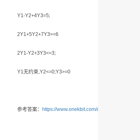
Y1-Y2+4Y3=5;
2Y1+5Y2+7Y3>=6
2Y1-Y2+3Y3<=3;
Y1无约束,Y2<=0;Y3>=0
参考答案：
https://www.onekbit.com/dwz/231