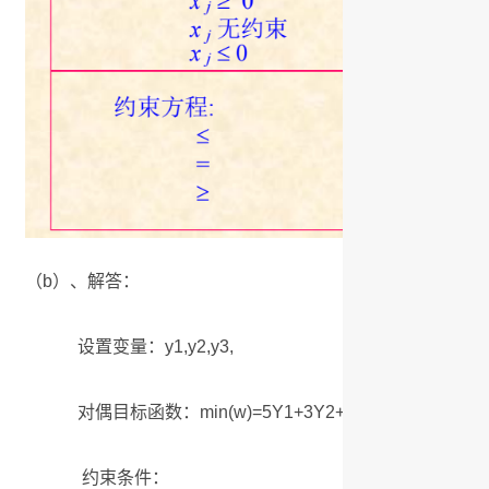
（b）、解答：
设置变量：y1,y2,y3,
对偶目标函数：min(w)=5Y1+3Y2+8Y3;
约束条件：