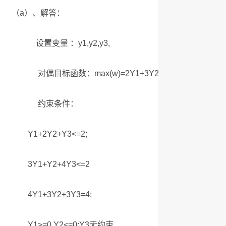
（a）、解答：
设置变量 ：y1,y2,y3,
对偶目标函数：max(w)=2Y1+3Y2+5Y3;
约束条件：
Y1+2Y2+Y3<=2;
3Y1+Y2+4Y3<=2
4Y1+3Y2+3Y3=4;
Y1>=0,Y2<=0;Y3无约束