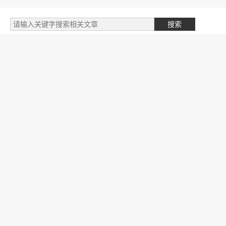
标签云
自媒体类
阅读笔记
文件
我的文章
专业学习
财务相关
英语学习
开发笔记
金融授信
商城商品
开发随笔
产品设计
人生目标
人工智能
投资赚钱
支付公司
跨境供应链
管理笔记
国际物流
SEO学习
网络赚钱
营销推广
支付研究
商业模式
励志语录
抖音学习
支付体系
运维技术
生物技术