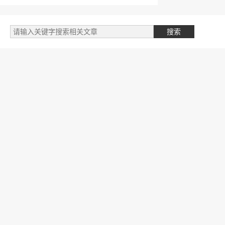
标签云
自媒体类
阅读笔记
文件
我的文章
专业学习
财务相关
英语学习
开发笔记
金融授信
商城商品
开发随笔
产品设计
人生目标
人工智能
投资赚钱
支付公司
跨境供应链
管理笔记
国际物流
SEO学习
网络赚钱
营销推广
支付研究
商业模式
励志语录
抖音学习
支付体系
运维技术
生物技术