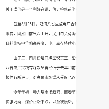
关于煤价是一个利好音讯，估计检修前半程煤价仍有上涨支
截至3月25日，沿海八省重点电厂合计存煤2345万吨，日耗
来看，固然目前气温上升，民用电负荷降落；但工业用电得
日耗维持中位偏高程度，电厂库存持续小幅回落走势。
由于三、四月份进口煤呈现真空，沿海电厂主要依托国内
八省电厂实践存煤数量曾经低于去年和前年同期的存煤程度，
极性有所进步，对高价市场煤承受度也逐步增加。
今年年初，动力煤市场趋紧；而春节到来，工业企业停产
慌张场面，煤价止涨下跌，以至被腰斩。节后，三月上旬，