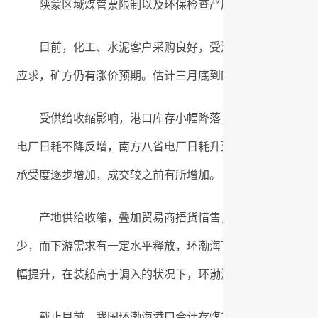
陕蒙区域煤管票限制以及环保检查严厉，局部矿余票缺
目前，化工、水泥客户采购良好，受港口煤价上涨带动，
应求，矿方仍有涨价预期。估计三月底到四月上旬，供给慌
受供给收缩影响，港口库存小幅降落；优质煤种的紧缺，
电厂日耗不降反增，南方八省电厂日耗升至188万吨，存煤
承受度逐步增加，成交较之前有所增加。
产地供给收缩，叠加贸易商捂货惜售，发运数量降落，招
少，而下游需求有一定水平释放，环渤海下锚船有所增加，秦
幅提升，在装船高于调入的状况下，环渤海港口库存小幅下
截止目前，我国环渤海港口合计存煤2382万吨，较一周前