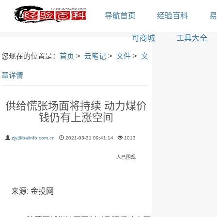
导航首页
经验百科
易
可商城
工具大全
您现在的位置是：
首页
>
云笔记
>
文件
>
文
章详情
供给慌张场面将持续 动力煤价
钱仍有上涨空间
zjy@baiinfo.com.cn
2021-03-31 09:41:14
1013
人已围观
来源: 金投网