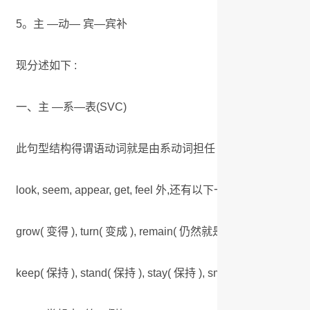
5。主 —动— 宾—宾补
现分述如下 :
一、主 —系—表(SVC)
此句型结构得谓语动词就是由系动词担任 ,后接表语 ,也可称作补语
look, seem, appear, get, feel 外,还有以下一些 :
grow( 变得 ), turn( 变成 ), remain( 仍然就是 ),fall( 变得 ), hold
keep( 保持 ), stand( 保持 ), stay( 保持 ), smell( 闻起来 ),sou