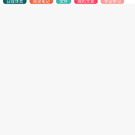
自媒体类
阅读笔记
文件
我的文章
专业学习
财务相关
英语学习
开发笔记
金融授信
商城商品
开发随笔
产品设计
人生目标
人工智能
投资赚钱
支付公司
跨境供应链
管理笔记
国际物流
SEO学习
网络赚钱
营销推广
支付研究
商业模式
励志语录
抖音学习
支付体系
运维技术
生物技术
赚钱专栏
点击排行榜
支付行业常用名词术语解释
备付金存管银行是指可以为支付机构办理客户备付
金的跨行收付业务，并负责对支付机构存放在所有