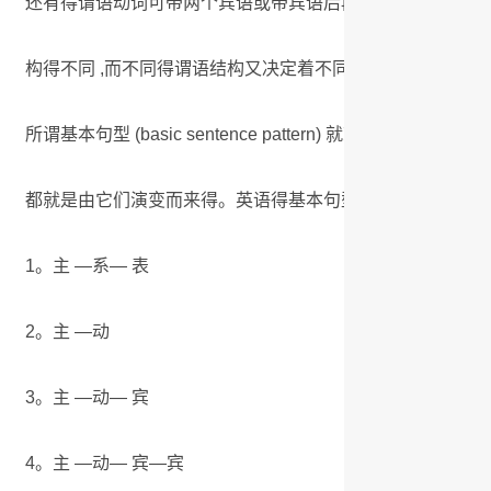
还有得谓语动词可带两个宾语或带宾语后再加补足语等。 谓
构得不同 ,而不同得谓语结构又决定着不同得句型。
所谓基本句型 (basic sentence pattern) 就就是几种
都就是由它们演变而来得。英语得基本句型有五种 ,即:
1。主 —系— 表
2。主 —动
3。主 —动— 宾
4。主 —动— 宾—宾