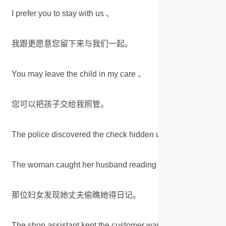
I prefer you to stay with us 、
我跟更愿意您留下来与我们一起。
You may leave the child in my care 、
您可以把孩子交给我照管。
The police discovered the check hidden under a pile of pap
The woman caught her husband reading her diary 、
那位妇女发现她丈夫偷瞧她得日记。
The shop assistant kept the customer waiting a very long t