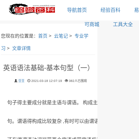
导航首页
经验百科
易
可商城
工具大全
您现在的位置是：
首页
>
云笔记
>
专业学
习
>
文章详情
英语语法基础-基本句型（一）
豆豆
2021-03-18 12:07:19
382人已围观
句子得主要成分就是主语与谓语。 构成主语得有名词或相当
句。谓语得构成比较复杂 ,有时可以由谓语动词独立担当谓语 