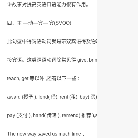
讲故事对提高英语口语能力很有作用。
四、主 —动—宾— 宾(SVOO)
此句型中得谓语动词就是带双宾语得及物动词。两个宾语中前
接宾语。这类谓语动词除常见得 give, bring, tell, send, leave, pass
teach, get 等以外 ,还有以下一些 :
award (授予 ), lend( 借), rent (租), buy( 买),
pay (支付 ), hand( 传递 ), remend( 推荐 ),save( 节省 )等。例
The new way saved us much time 、