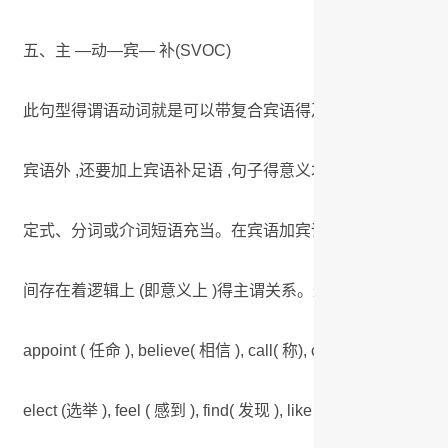
五、主 —动—宾— 补(SVOC)
此句型得谓语动词就是可以带复合宾语得及物动词 ,也就就是
宾语外 ,还要加上宾语补足语 ,句子得意义才能完整。宾语
定式、分词或介词短语充当。在宾语加宾语补足语构成得复合
间存在着逻辑上 (即意义上 )得主谓关系。这样得及物动词有相当
appoint ( 任命 ), believe( 相信 ), call( 称), catch ( 发现 ),
elect (选举 ), feel ( 感到 ), find( 发现 ), like (希望 ),