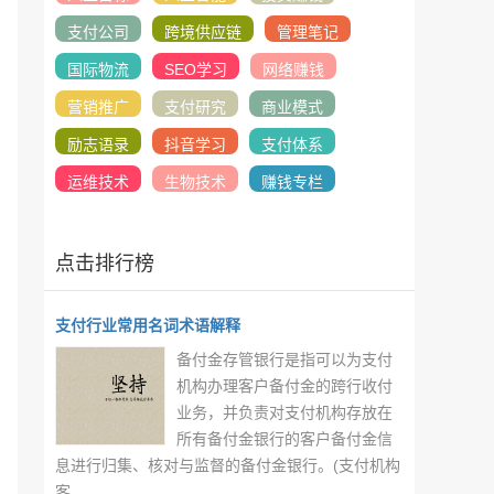
支付公司
跨境供应链
管理笔记
国际物流
SEO学习
网络赚钱
营销推广
支付研究
商业模式
励志语录
抖音学习
支付体系
运维技术
生物技术
赚钱专栏
点击排行榜
支付行业常用名词术语解释
备付金存管银行是指可以为支付
机构办理客户备付金的跨行收付
业务，并负责对支付机构存放在
所有备付金银行的客户备付金信
息进行归集、核对与监督的备付金银行。(支付机构
客