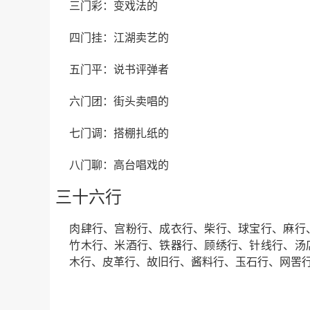
三门彩：变戏法的
四门挂：江湖卖艺的
五门平：说书评弹者
六门团：街头卖唱的
七门调：搭棚扎纸的
八门聊：高台唱戏的
三十六行
肉肆行、宫粉行、成衣行、柴行、球宝行、麻行
竹木行、米酒行、铁器行、顾绣行、针线行、汤
木行、皮革行、故旧行、酱料行、玉石行、网罟