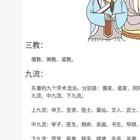
三教：
儒教、佛教、道教。
九流：
先秦的九个学术流派。分别是：儒家、道家、阴
九流、中九流、下九流。
上九流：帝王、圣贤、隐士、童仙、文人、武士
中九流：举子、医生、相命、卖画、书生、琴棋
下九流：师爷、衙差、秤手、媒婆、走卒、巫婆