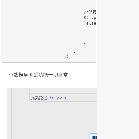
				    		});

				    	}

			    	//隐藏右上角关闭按钮

			    	$('.panel-tool-close').hide();

			    	}else{

			    		$.messager.alert('提示信息', '异常', 'info',function showss(){

			    			return;

			    		});

			    	}

			    }

			});
小数据量测试功能一切正常：