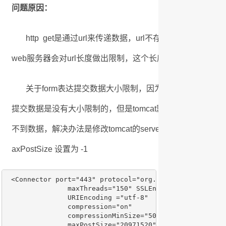
问题原因：
http get是通过url来传递数据，url不存在上限的问题，
web服务器会对url长度做出限制，这个长度大小因浏览器
关于form表达提交数据大小限制，因为平时都没有提交过
提交数据是没有大小限制的，但是tomcat默认设置表单提交数
不到数据，解决办法是修改tomcat的server.xml中maxPos
axPostSize 设置为 -1
 <Connector port="443" protocol="org.apache.coyote.http
               maxThreads="150" SSLEnabled="true" sche
               URIEncoding ="utf-8"  

               compression="on" 

               compressionMinSize="50" 

               maxPostSize="20971520"
