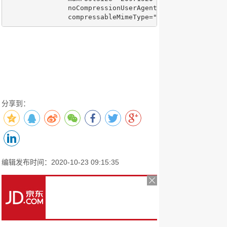
               noCompressionUserAgents="gozilla,traviat
               compressableMimeType="text/html,text/xm
分享到：
编辑发布时间：2020-10-23 09:15:35