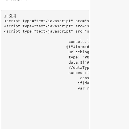
js引用

<script type="text/javascript" src="source/js/jquery-1.
<script type="text/javascript" src="source/js/ui/jquer
<script type="text/javascript" src="source/js/ui/easyu
			    console.log(content);

			   $("#formid").form('submit', {

			    url:"blogArticleInfoAction/add.do",

			    type: "POST",

			    data:$('#formid').serialize(),

			    //dataType: "json",

			    success:function(data){

			    	 console.log(data);

			    	if(data!=''){

			    	var rdata=JSON.parse(data);

				    	if( rdata.msg == '添加成功'){

				    	 $.messager.alert('提示信息', '发布成功，请继续努力！', 'info',function showss(){

				    		closedDialog();

				    		}); 

				    	}else{

				    		$.messager.alert('提示信息', rdata.msg, 'info',function showss(){

				    			return;
