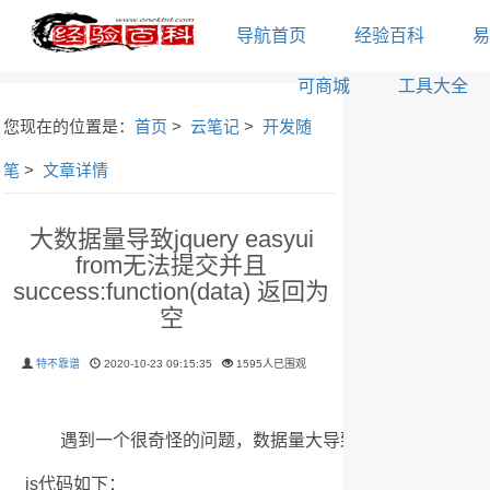
导航首页
经验百科
易
可商城
工具大全
您现在的位置是：
首页
>
云笔记
>
开发随
笔
>
文章详情
大数据量导致jquery easyui
from无法提交并且
success:function(data) 返回为
空
特不靠谱
2020-10-23 09:15:35
1595人已围观
遇到一个很奇怪的问题，数据量大导致jquery easyui from无法提
js代码如下：