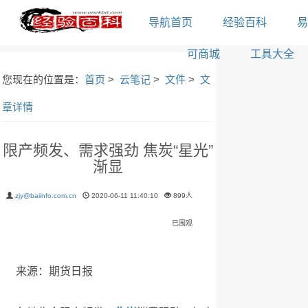
导航首页
经验百科
易
可商城
工具大全
您现在的位置是：
首页
>
云笔记
>
文件
>
文
章详情
限产频发、需求强劲 焦炭“星光”
渐显
zjy@baiinfo.com.cn
2020-06-11 11:40:10
899人
已围观
来源：期货日报