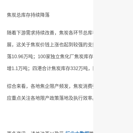
焦炭总库存持续降落
随着下游需求持续改善，焦炭各环节总库存处于降落趋向，
展，这关于焦炭价钱上涨也起到较强的支撑作用。分环节来看，
落10.96万吨；100家独立焦化厂焦炭库存44.37万吨，降落7
增1.1万吨；四港合计焦炭库存332万吨，降落9.5万吨。
综合来看，各地焦企限产频发，焦炭消费强劲，加之后期逆
应重点关注各地限产政策落地及执行效率。