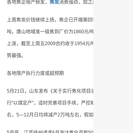
各地焦企限产频发，
焦炭
消费强劲，加之后期逆周期刺激继
上周焦炭价钱继续上扬，焦企已开端第四轮提涨，涨幅在50元
吨，唐山地域准一级焦到厂价为1860元/吨，港口准一级焦价
上涨，截至上周五2009合约收于1954元/吨，环比上涨4.
势最强。
各地限产执行力度或超预期
5月21日，山东发布《关于实行焦化项目清单管理和“以煤定
行“以煤定产”，适时完善项目手续，严控新上焦化项目。仅以
右，5—12月日均将减产2万吨左右，假如加上清单外的既定减
5月底，江苏徐州请求6月淘汰焦化产能500万吨左右，估