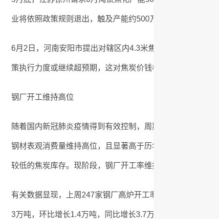
业将依照政策规则退出，触及产能约500万吨。
6月2日，河南安阳市提出对辖区内4.3米焦炉限产50%的
策执行力度或继续超预期，这对焦炭价钱构成强有力的支撑
钢厂开工维持高位
随着国内新冠肺炎疫情得到有效控制，周期行业全面复工、
钢材表观消费量维持高位，且显著高于历年同期程度。前期
较低的焦炭库存。现阶段，钢厂开工率维持在相对高位，补
有关数据显现，上周247家钢厂高炉开工率为91.02%，环比持
3万吨，环比增长1.4万吨，同比增长3.7万吨。短期来看