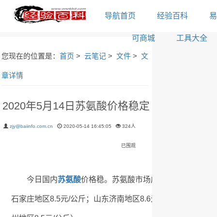
导航首页
经验百科
易
可商城
工具大全
您现在的位置是：
首页
>
云笔记
>
文件
>
文
章详情
2020年5月14日苏氨酸价格稳定
zjy@baiinfo.com.cn
2020-05-14 16:45:05
324人
已围观
今日国内
苏氨酸
价格稳。苏氨酸市场成交在8.40-8.80
石家庄地区8.5元/公斤；山东济南地区8.6元/公斤；山东青岛