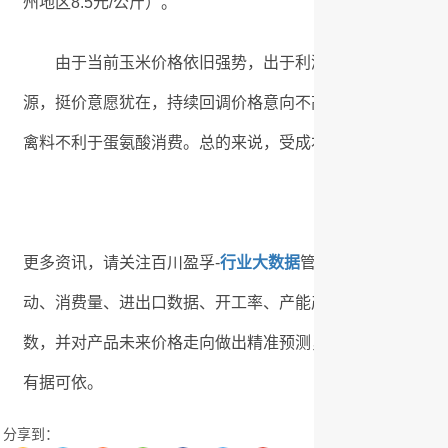
州地区8.5元/公斤）。
由于当前玉米价格依旧强势，出于利润考虑，企业挺价心
源，挺价意愿犹在，持续回调价格意向不高。当前蛋禽价格
禽料不利于蛋氨酸消费。总的来说，受成本支撑，预计短期
更多资讯，请关注百川盈孚-
行业大数据
管理系统V2.0，
动、消费量、进出口数据、开工率、产能产量、出厂价格，
数，并对产品未来价格走向做出精准预测，对行业成本、工
有据可依。
分享到：