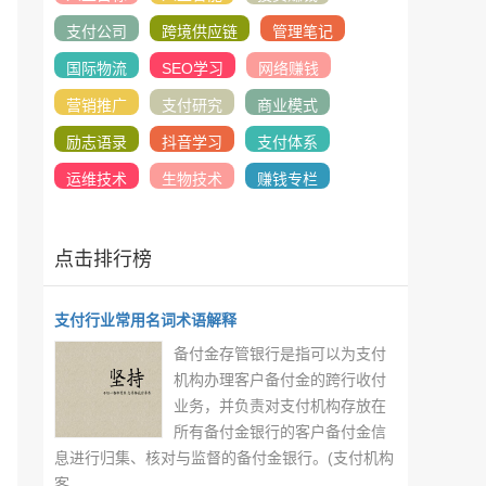
支付公司
跨境供应链
管理笔记
国际物流
SEO学习
网络赚钱
营销推广
支付研究
商业模式
励志语录
抖音学习
支付体系
运维技术
生物技术
赚钱专栏
点击排行榜
支付行业常用名词术语解释
备付金存管银行是指可以为支付
机构办理客户备付金的跨行收付
业务，并负责对支付机构存放在
所有备付金银行的客户备付金信
息进行归集、核对与监督的备付金银行。(支付机构
客