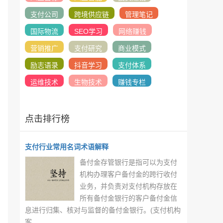
支付公司
跨境供应链
管理笔记
国际物流
SEO学习
网络赚钱
营销推广
支付研究
商业模式
励志语录
抖音学习
支付体系
运维技术
生物技术
赚钱专栏
点击排行榜
支付行业常用名词术语解释
备付金存管银行是指可以为支付
机构办理客户备付金的跨行收付
业务，并负责对支付机构存放在
所有备付金银行的客户备付金信
息进行归集、核对与监督的备付金银行。(支付机构
客