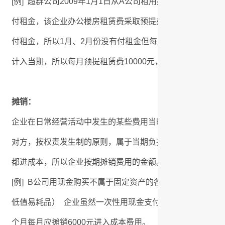
[例] 超群公司2009年1月1日从A公司租用办公楼一幢，
付租金，该企业办公楼房租赁费采取预提办法。 12万元的租
付租金，所以1月、2月份没有付租金但每月的租金应该是10
计入当期，所以每月预提租赁费10000元，第3个月支付一
摊销：
企业在日常经营活动中发生的某些费用当时就已支付，但此
对方，按权责发生制的原则，属于当期负担的费用应该计入
都进成本，所以企业按期摊销费用的金额。（如低值易耗品
[例] B公司用现金购买不属于固定资产的各种家俱（如桌、
低值易耗品） 企业虽然一次性用现金支付全部货款6万元，
个月每月应摊销6000元进入成本费用。