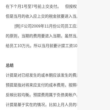
在下个月1号至7号前上交支付。 但按权责发生制的原则，
但是当月的收入应上交的税金就要进入当月，所以当月就要计提税
[例] F公司2009年11月份公司员工应发工资10万元，
的原则，当期的费用要进入当期，虽然当月应付员工的工资要
给员工10万元。所以当月就要计提工资10万元。
总结
计提是对已经发生的或本期应该发生的费用在受益期间入成
预提是指对将来应支付的成本费用，按照权责发生制原则和
反映比较均衡。预提费用属于负债类帐户。
计提是基于实在的情况，比如上月人员的考勤和其他薪资资