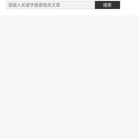
标签云
自媒体类
阅读笔记
文件
我的文章
专业学习
财务相关
英语学习
开发笔记
金融授信
商城商品
开发随笔
产品设计
人生目标
人工智能
投资赚钱
支付公司
跨境供应链
管理笔记
国际物流
SEO学习
网络赚钱
营销推广
支付研究
商业模式
励志语录
抖音学习
支付体系
运维技术
生物技术
赚钱专栏