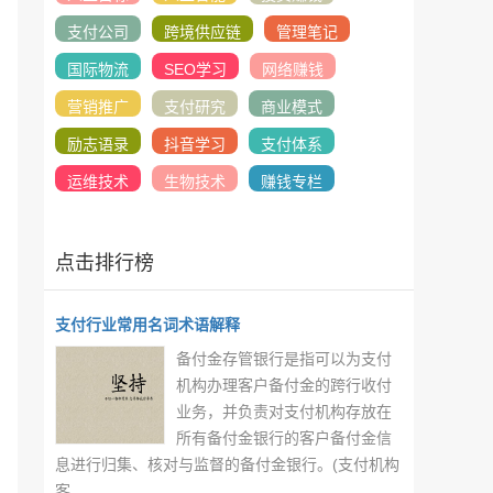
支付公司
跨境供应链
管理笔记
国际物流
SEO学习
网络赚钱
营销推广
支付研究
商业模式
励志语录
抖音学习
支付体系
运维技术
生物技术
赚钱专栏
点击排行榜
支付行业常用名词术语解释
备付金存管银行是指可以为支付
机构办理客户备付金的跨行收付
业务，并负责对支付机构存放在
所有备付金银行的客户备付金信
息进行归集、核对与监督的备付金银行。(支付机构
客