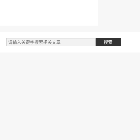
标签云
自媒体类
阅读笔记
文件
我的文章
专业学习
财务相关
英语学习
开发笔记
金融授信
商城商品
开发随笔
产品设计
人生目标
人工智能
投资赚钱
支付公司
跨境供应链
管理笔记
国际物流
SEO学习
网络赚钱