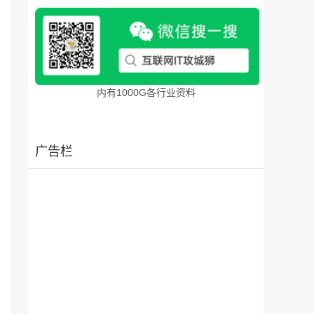
竞
业
内有1000G各行业资料
渡
广告栏
台
式
。