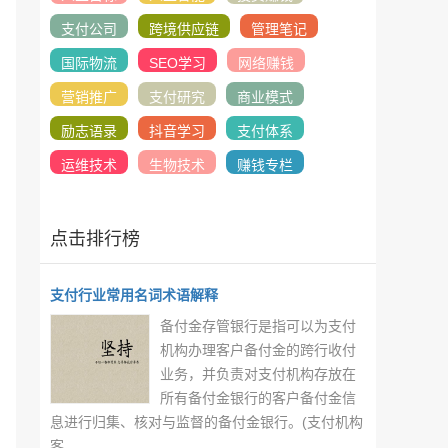
支付公司
跨境供应链
管理笔记
国际物流
SEO学习
网络赚钱
营销推广
支付研究
商业模式
励志语录
抖音学习
支付体系
运维技术
生物技术
赚钱专栏
点击排行榜
支付行业常用名词术语解释
备付金存管银行是指可以为支付
机构办理客户备付金的跨行收付
业务，并负责对支付机构存放在
所有备付金银行的客户备付金信
息进行归集、核对与监督的备付金银行。(支付机构
客