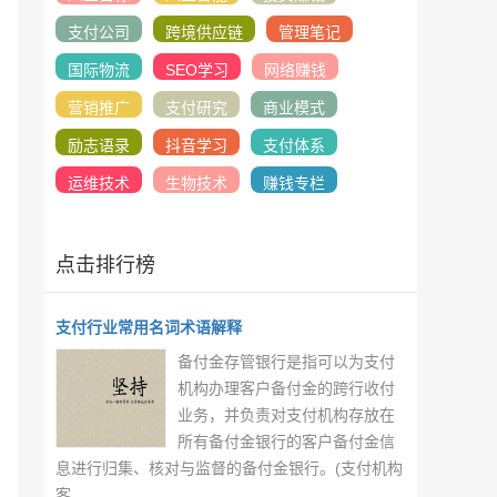
支付公司
跨境供应链
管理笔记
国际物流
SEO学习
网络赚钱
营销推广
支付研究
商业模式
励志语录
抖音学习
支付体系
运维技术
生物技术
赚钱专栏
点击排行榜
支付行业常用名词术语解释
备付金存管银行是指可以为支付
机构办理客户备付金的跨行收付
业务，并负责对支付机构存放在
所有备付金银行的客户备付金信
息进行归集、核对与监督的备付金银行。(支付机构
客