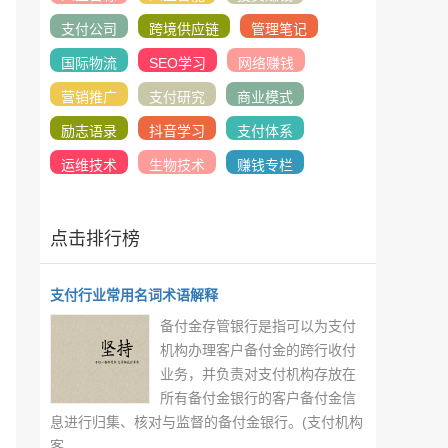
支付公司
跨境供应链
管理笔记
国际物流
SEO学习
网络赚钱
营销推广
支付研究
商业模式
励志语录
抖音学习
支付体系
运维技术
生物技术
赚钱专栏
点击排行榜
支付行业常用名词术语解释
备付金存管银行是指可以为支付
机构办理客户备付金的跨行收付
业务，并负责对支付机构存放在
所有备付金银行的客户备付金信
息进行归集、核对与监督的备付金银行。(支付机构
客