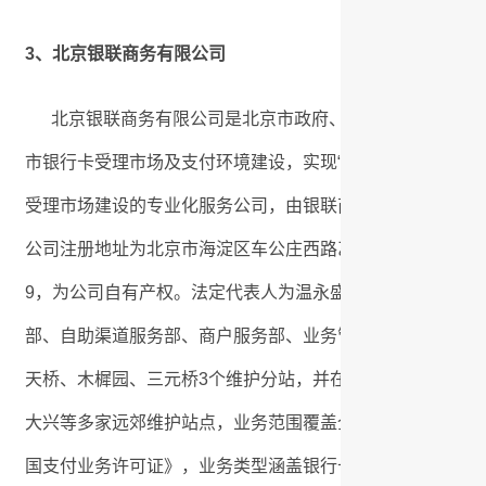
3、北京银联商务有限公司
北京银联商务有限公司是北京市政府、中国人民银行营业
市银行卡受理市场及支付环境建设，实现“刷卡消费无障碍”工
受理市场建设的专业化服务公司，由银联商务股份有限公司
公司注册地址为北京市海淀区车公庄西路乙19号华通大厦B座10层1001
9，为公司自有产权。法定代表人为温永盛，注册资本1000
部、自助渠道服务部、商户服务部、业务管理部、技术管理
天桥、木樨园、三元桥3个维护分站，并在昌平、顺义、房山
大兴等多家远郊维护站点，业务范围覆盖全北京。 2011
国支付业务许可证》，业务类型涵盖银行卡收单、预付卡受