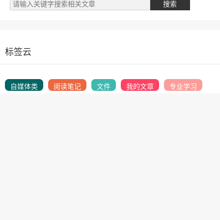
标签云
自媒体类
阅读笔记
文件
我的文章
专业学习
财务相关
英语学习
开发笔记
金融授信
商城商品
开发随笔
产品设计
人生目标
人工智能
投资赚钱
支付公司
跨境供应链
管理笔记
国际物流
SEO学习
网络赚钱
营销推广
支付研究
商业模式
励志语录
抖音学习
支付体系
运维技术
生物技术
赚钱专栏